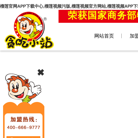
榴莲官网APP下载中心,榴莲视频污版,榴莲视频官方网站,榴莲视频APP
荣获国家商务部
网站首页
加