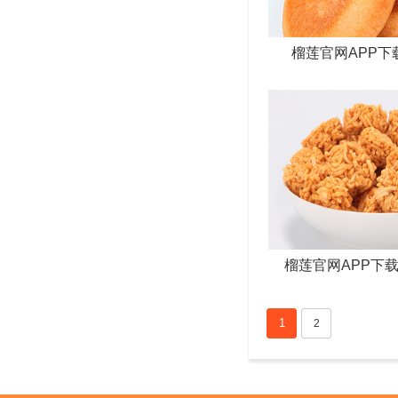
榴莲官网APP下
榴莲官网APP下
1
2