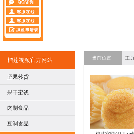
当前位置
主
榴莲视频官方网站
坚果炒货
果干蜜饯
肉制食品
豆制食品
榴莲官网APP下