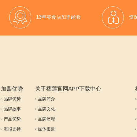


13年零食店加盟经验
资
加盟优势
关于榴莲官网APP下载中心
品牌优势
品牌简介
品牌故事
品牌文化
产品优势
品牌历程
海报支持
媒体报道