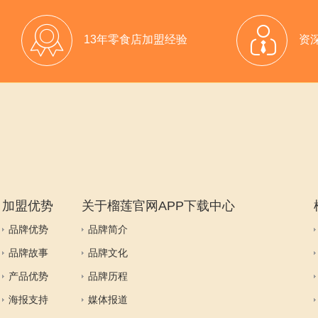


13年零食店加盟经验
资
加盟优势
关于榴莲官网APP下载中心
品牌优势
品牌简介
品牌故事
品牌文化
产品优势
品牌历程
海报支持
媒体报道